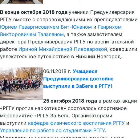
В конце октября 2018 года
ученики Предуниверсария
РГГУ вместе с сопровождающими их преподавателями
Юрием Геваргисовичем Бит-Юнаном
и
Генрихом
Викторовичем Талаляном
, а также заместителем
директора Предуниверсария РГГУ по воспитательной
работе
Ириной Михайловной Пивоваровой
, совершили
увлекательное путешествие в Нижний Новгород.
06.11.2018 г.
Учащиеся
Предуниверсария достойно
выступили в ЗаБеге в РГГУ!
25 октября 2018 года
в рамках акции
«РГГУ против наркотиков» состоялось спортивное
мероприятие «РГГУ За Бег». Организаторами
выступили
кафедра физического воспитания РГГУ
и
Управление по работе со студентами РГГУ
.
Мероприятие прошло в поддержку эстафеты огня