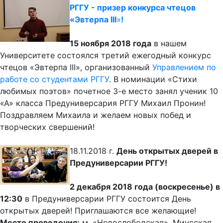
РГГУ - призер конкурса чтецов
«Эвтерпа III
»
!
15 ноября 2018 года
в нашем
Университете состоялся третий ежегодный конкурс
чтецов «Эвтерпа III», организованный
Управлением по
работе со студентами РГГУ
. В номинации «Стихи
любимых поэтов» почетное 3-е место занял ученик 10
«А» класса Предуниверсария РГГУ Михаил Пронин!
Поздравляем Михаила и желаем новых побед и
творческих свершений!
18.11.2018 г.
День открытых дверей в
Предуниверсарии РГГУ!
2 декабря 2018 года (воскресенье) в
12:30
в Предуниверсарии РГГУ состоится День
открытых дверей! Приглашаются все желающие!
Место проведения:
м. «Новослободская», Миусская