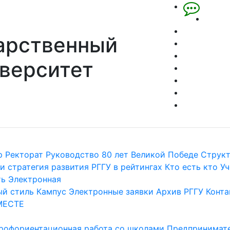
арственный
верситет
р
Ректорат
Руководство
80 лет Великой Победе
Струк
и стратегия развития
РГГУ в рейтингах
Кто есть кто
Уч
ть
Электронная
й стиль
Кампус
Электронные заявки
Архив РГГУ
Конта
МЕСТЕ
рофориентационная работа со школами
Предпринимате