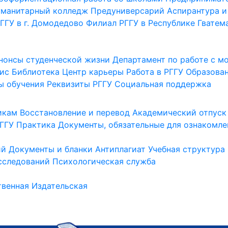
уманитарный колледж
Предуниверсарий
Аспирантура и
ГГУ в г. Домодедово
Филиал РГГУ в Республике Гватем
нонсы студенческой жизни
Департамент по работе с 
ис
Библиотека
Центр карьеры
Работа в РГГУ
Образова
ы обучения
Реквизиты РГГУ
Социальная поддержка
икам
Восстановление и перевод
Академический отпуск
ГГУ
Практика
Документы, обязательные для ознакомле
ий
Документы и бланки
Антиплагиат
Учебная структура
сследований
Психологическая служба
венная
Издательская