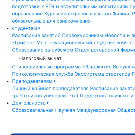
подготовки к ЕГЭ и вступительным испытаниям
Г
образование
Курсы иностранных языков
Филиал Р
обязательные для ознакомления
студентам
Расписание занятий
Первокурсникам
Новости и а
«Грифон»
Многофункциональный студенческий оф
Образование за рубежом
Отдел договорной форм
Налоговый вычет
Стипендиальные программы
Общежитие
Выпускн
Психологическая служба
Экосистема стартапов Р
Преподавателям
Личный кабинет преподавателя
Расписание занят
(работников университета)
Поддержка научных и
Деятельность
Образовательная
Научная
Международная
Общест