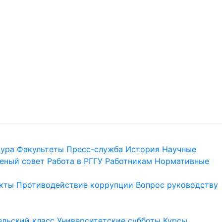
тура
Факультеты
Пресс-служба
История
Научные
еный совет
Работа в РГГУ
Работникам
Нормативные
кты
Противодействие коррупции
Вопрос руководству
льский класс
Университетские субботы
Курсы