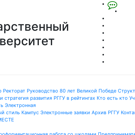
арственный
верситет
р
Ректорат
Руководство
80 лет Великой Победе
Струк
и стратегия развития
РГГУ в рейтингах
Кто есть кто
Уч
ть
Электронная
й стиль
Кампус
Электронные заявки
Архив РГГУ
Конта
МЕСТЕ
рофориентационная работа со школами
Предпринимате