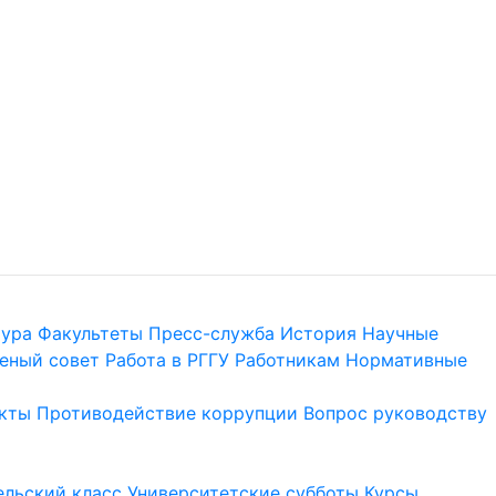
тура
Факультеты
Пресс-служба
История
Научные
еный совет
Работа в РГГУ
Работникам
Нормативные
кты
Противодействие коррупции
Вопрос руководству
льский класс
Университетские субботы
Курсы