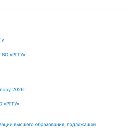
ГУ
У ВО «РГГУ»
овору 2026
О «РГГУ»
изации высшего образования, подлежащей