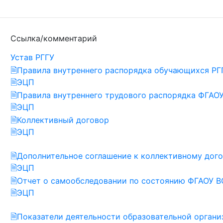
Ссылка/комментарий
Устав РГГУ
🗎Правила внутреннего распорядка обучающихся РГ
🗎ЭЦП
🗎Правила внутреннего трудового распорядка ФГАО
🗎ЭЦП
🗎Коллективный договор
🗎ЭЦП
🗎Дополнительное соглашение к коллективному дог
🗎ЭЦП
🗎Отчет о самообследовании по состоянию ФГАОУ В
🗎ЭЦП
🗎Показатели деятельности образовательной орган