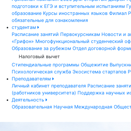
подготовки к ЕГЭ и вступительным испытаниям
Г
образование
Курсы иностранных языков
Филиал Р
обязательные для ознакомления
студентам
Расписание занятий
Первокурсникам
Новости и а
«Грифон»
Многофункциональный студенческий оф
Образование за рубежом
Отдел договорной форм
Налоговый вычет
Стипендиальные программы
Общежитие
Выпускн
Психологическая служба
Экосистема стартапов Р
Преподавателям
Личный кабинет преподавателя
Расписание занят
(работников университета)
Поддержка научных и
Деятельность
Образовательная
Научная
Международная
Общест