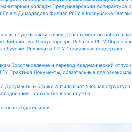
уманитарный колледж
Предуниверсарий
Аспирантура и
ГГУ в г. Домодедово
Филиал РГГУ в Республике Гватем
нонсы студенческой жизни
Департамент по работе с 
ис
Библиотека
Центр карьеры
Работа в РГГУ
Образова
ы обучения
Реквизиты РГГУ
Социальная поддержка
икам
Восстановление и перевод
Академический отпуск
ГГУ
Практика
Документы, обязательные для ознакомле
ий
Документы и бланки
Антиплагиат
Учебная структура
сследований
Психологическая служба
венная
Издательская