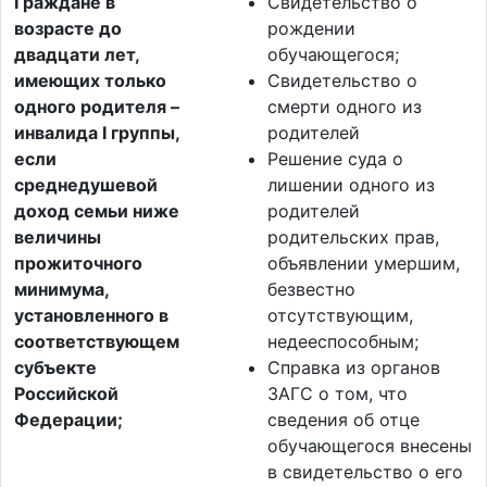
Граждане в
Свидетельство о
возрасте до
рождении
двадцати лет,
обучающегося;
имеющих только
Свидетельство о
одного родителя –
смерти одного из
инвалида I группы,
родителей
если
Решение суда о
среднедушевой
лишении одного из
доход семьи ниже
родителей
величины
родительских прав,
прожиточного
объявлении умершим,
минимума,
безвестно
установленного в
отсутствующим,
соответствующем
недееспособным;
субъекте
Справка из органов
Российской
ЗАГС о том, что
Федерации;
сведения об отце
обучающегося внесены
в свидетельство о его