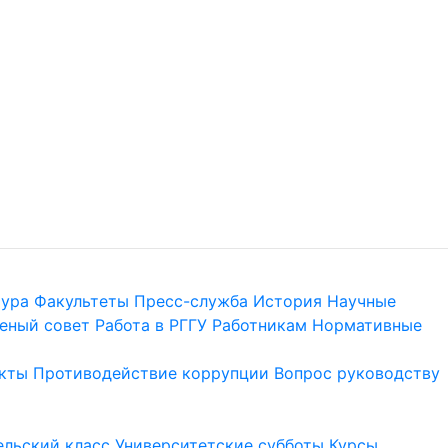
тура
Факультеты
Пресс-служба
История
Научные
еный совет
Работа в РГГУ
Работникам
Нормативные
кты
Противодействие коррупции
Вопрос руководству
льский класс
Университетские субботы
Курсы