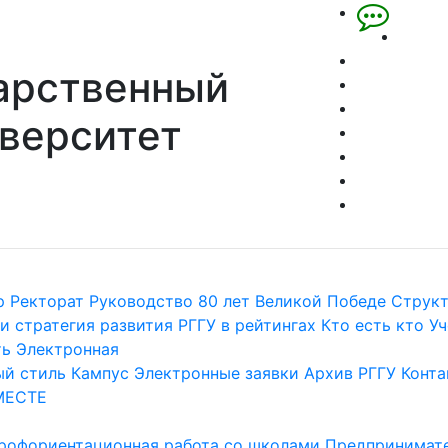
арственный
верситет
р
Ректорат
Руководство
80 лет Великой Победе
Струк
и стратегия развития
РГГУ в рейтингах
Кто есть кто
Уч
ть
Электронная
й стиль
Кампус
Электронные заявки
Архив РГГУ
Конта
МЕСТЕ
рофориентационная работа со школами
Предпринимате