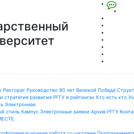
арственный
верситет
р
Ректорат
Руководство
80 лет Великой Победе
Струк
и стратегия развития
РГГУ в рейтингах
Кто есть кто
Уч
ть
Электронная
й стиль
Кампус
Электронные заявки
Архив РГГУ
Конта
МЕСТЕ
рофориентационная работа со школами
Предпринимате