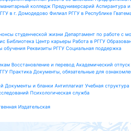
уманитарный колледж
Предуниверсарий
Аспирантура и
ГГУ в г. Домодедово
Филиал РГГУ в Республике Гватем
нонсы студенческой жизни
Департамент по работе с 
ис
Библиотека
Центр карьеры
Работа в РГГУ
Образова
ы обучения
Реквизиты РГГУ
Социальная поддержка
икам
Восстановление и перевод
Академический отпуск
ГГУ
Практика
Документы, обязательные для ознакомле
ий
Документы и бланки
Антиплагиат
Учебная структура
сследований
Психологическая служба
венная
Издательская