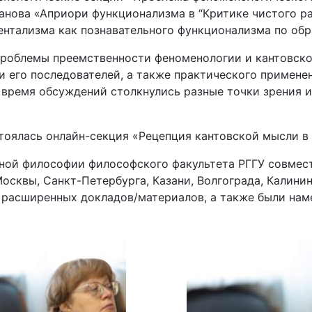
анова «Априори функционализма в “Критике чистого раз
ентализма как познавательного функционализма по обр
проблемы преемственности феноменологии и кантовско
и его последователей, а также практического примен
о время обсуждений столкнулись разные точки зрения 
тоялась онлайн-секция «Рецепция кантовской мысли в
ной философии философского факультета РГГУ совмест
сквы, Санкт-Петербурга, Казани, Волгограда, Калинин
и расширенных докладов/материалов, а также были на