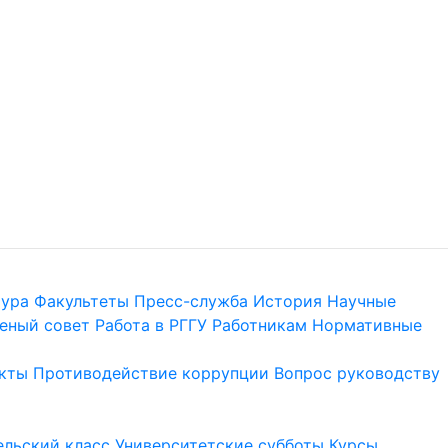
тура
Факультеты
Пресс-служба
История
Научные
еный совет
Работа в РГГУ
Работникам
Нормативные
кты
Противодействие коррупции
Вопрос руководству
льский класс
Университетские субботы
Курсы