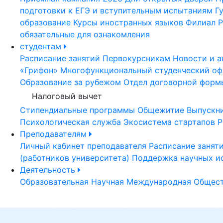
подготовки к ЕГЭ и вступительным испытаниям
Г
образование
Курсы иностранных языков
Филиал Р
обязательные для ознакомления
студентам
Расписание занятий
Первокурсникам
Новости и а
«Грифон»
Многофункциональный студенческий оф
Образование за рубежом
Отдел договорной форм
Налоговый вычет
Стипендиальные программы
Общежитие
Выпускн
Психологическая служба
Экосистема стартапов Р
Преподавателям
Личный кабинет преподавателя
Расписание занят
(работников университета)
Поддержка научных и
Деятельность
Образовательная
Научная
Международная
Общест