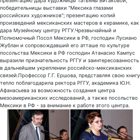
презентацию дара художницы Татьяны Витаковой,
победительницы выставки "Мексика глазами
российских художников"; презентацию копий
произведений мексиканских мастеров в керамике, как
дара Музейному центру РГГУ.Чрезвычайный и
Полномочный Посол Мексики в РФ, господин Лусиано
Жублан и сопровождавший его атташе по культуре
посольства Мексики в РФ господин Атанасио Кампус
выразили признательность РГГУ и заинтересованность
в дальнейшем укреплении российско-мексиканских
связей.Профессор Г.Г. Ершова, представляя свою книгу
тепло поблагодарила ректора РГГУ, академика Ю.Н.
Афанасьева за возможность создания центра
мезоамериканских исследований, а также посольство
Мексики в РФ - за внимание к работе этого центра.