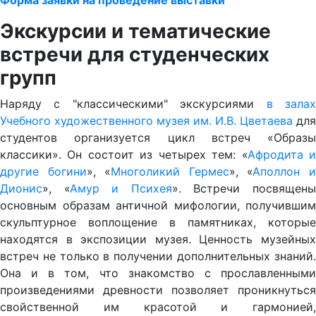
Форма заявки на проведение выставки
Экскурсии и тематические
встречи для студенческих
групп
Наряду с "классическими" экскурсиями
в зала
Учебного художественного музея им. И.В. Цветаева
для
студентов организуется цикл встреч «Образы
классики». Он состоит из четырех тем: «
Афродита 
другие богини
», «
Многоликий Гермес
», «
Аполлон 
Дионис
», «
Амур и Психея
». Встречи посвящен
основным образам античной мифологии, получившим
скульптурное воплощение в памятниках, которые
находятся в экспозиции музея. Ценность музейных
встреч не только в получении дополнительных знаний.
Она и в том, что знакомство с прославленными
произведениями древности позволяет проникнуться
свойственной им красотой и гармонией,