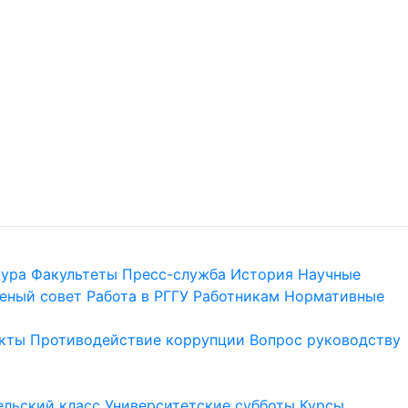
тура
Факультеты
Пресс-служба
История
Научные
еный совет
Работа в РГГУ
Работникам
Нормативные
кты
Противодействие коррупции
Вопрос руководству
льский класс
Университетские субботы
Курсы