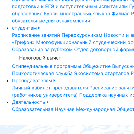
подготовки к ЕГЭ и вступительным испытаниям
Г
образование
Курсы иностранных языков
Филиал Р
обязательные для ознакомления
студентам
Расписание занятий
Первокурсникам
Новости и а
«Грифон»
Многофункциональный студенческий оф
Образование за рубежом
Отдел договорной форм
Налоговый вычет
Стипендиальные программы
Общежитие
Выпускн
Психологическая служба
Экосистема стартапов Р
Преподавателям
Личный кабинет преподавателя
Расписание занят
(работников университета)
Поддержка научных и
Деятельность
Образовательная
Научная
Международная
Общест