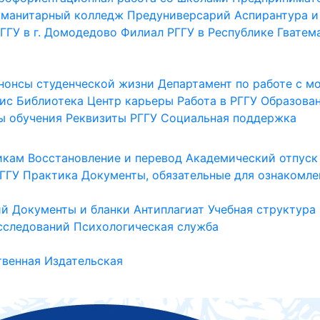
уманитарный колледж
Предуниверсарий
Аспирантура и
ГГУ в г. Домодедово
Филиал РГГУ в Республике Гватем
нонсы студенческой жизни
Департамент по работе с 
ис
Библиотека
Центр карьеры
Работа в РГГУ
Образова
ы обучения
Реквизиты РГГУ
Социальная поддержка
икам
Восстановление и перевод
Академический отпуск
ГГУ
Практика
Документы, обязательные для ознакомле
ий
Документы и бланки
Антиплагиат
Учебная структура
сследований
Психологическая служба
венная
Издательская