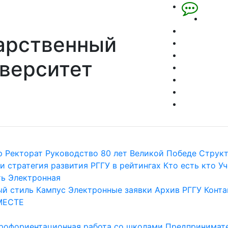
арственный
верситет
р
Ректорат
Руководство
80 лет Великой Победе
Струк
и стратегия развития
РГГУ в рейтингах
Кто есть кто
Уч
ть
Электронная
й стиль
Кампус
Электронные заявки
Архив РГГУ
Конта
МЕСТЕ
рофориентационная работа со школами
Предпринимате