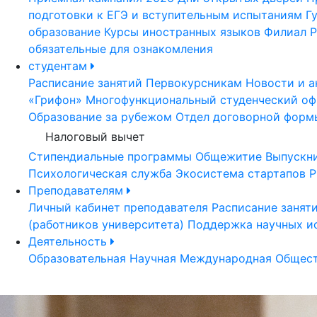
подготовки к ЕГЭ и вступительным испытаниям
Г
образование
Курсы иностранных языков
Филиал Р
обязательные для ознакомления
студентам
Расписание занятий
Первокурсникам
Новости и а
«Грифон»
Многофункциональный студенческий оф
Образование за рубежом
Отдел договорной форм
Налоговый вычет
Стипендиальные программы
Общежитие
Выпускн
Психологическая служба
Экосистема стартапов Р
Преподавателям
Личный кабинет преподавателя
Расписание занят
(работников университета)
Поддержка научных и
Деятельность
Образовательная
Научная
Международная
Общест