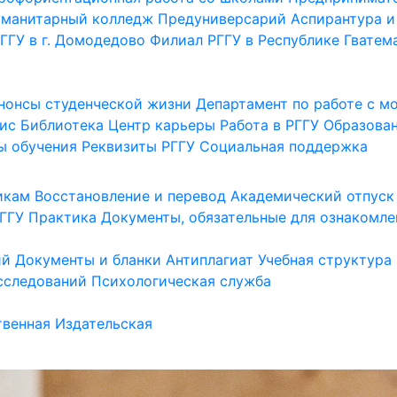
уманитарный колледж
Предуниверсарий
Аспирантура и
ГГУ в г. Домодедово
Филиал РГГУ в Республике Гватем
нонсы студенческой жизни
Департамент по работе с 
ис
Библиотека
Центр карьеры
Работа в РГГУ
Образова
ы обучения
Реквизиты РГГУ
Социальная поддержка
икам
Восстановление и перевод
Академический отпуск
ГГУ
Практика
Документы, обязательные для ознакомле
ий
Документы и бланки
Антиплагиат
Учебная структура
сследований
Психологическая служба
венная
Издательская