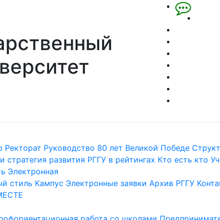
арственный
верситет
р
Ректорат
Руководство
80 лет Великой Победе
Струк
и стратегия развития
РГГУ в рейтингах
Кто есть кто
Уч
ть
Электронная
й стиль
Кампус
Электронные заявки
Архив РГГУ
Конта
МЕСТЕ
рофориентационная работа со школами
Предпринимате