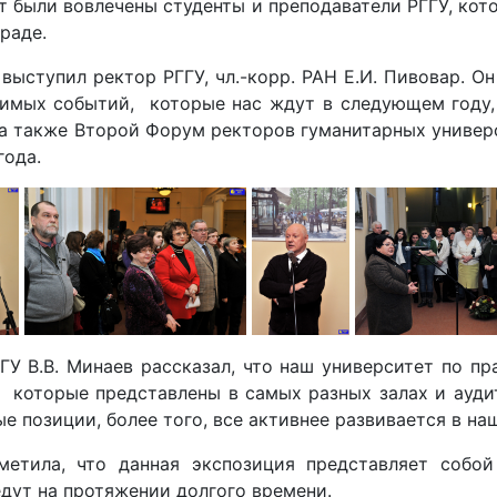
т были вовлечены студенты и преподаватели РГГУ, кот
граде.
ыступил ректор РГГУ, чл.-корр. РАН Е.И. Пивовар. Он
чимых событий, которые нас ждут в следующем году,
 а также Второй Форум ректоров гуманитарных универ
 года.
ГУ В.В. Минаев рассказал, что наш университет по 
 которые представлены в самых разных залах и аудит
е позиции, более того, все активнее развивается в н
метила, что данная экспозиция представляет собо
едут на протяжении долгого времени.