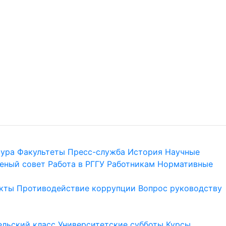
тура
Факультеты
Пресс-служба
История
Научные
еный совет
Работа в РГГУ
Работникам
Нормативные
кты
Противодействие коррупции
Вопрос руководству
льский класс
Университетские субботы
Курсы