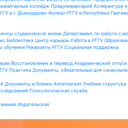
уманитарный колледж
Предуниверсарий
Аспирантура и
ГГУ в г. Домодедово
Филиал РГГУ в Республике Гватем
нонсы студенческой жизни
Департамент по работе с 
ис
Библиотека
Центр карьеры
Работа в РГГУ
Образова
ы обучения
Реквизиты РГГУ
Социальная поддержка
икам
Восстановление и перевод
Академический отпуск
ГГУ
Практика
Документы, обязательные для ознакомле
ий
Документы и бланки
Антиплагиат
Учебная структура
сследований
Психологическая служба
венная
Издательская