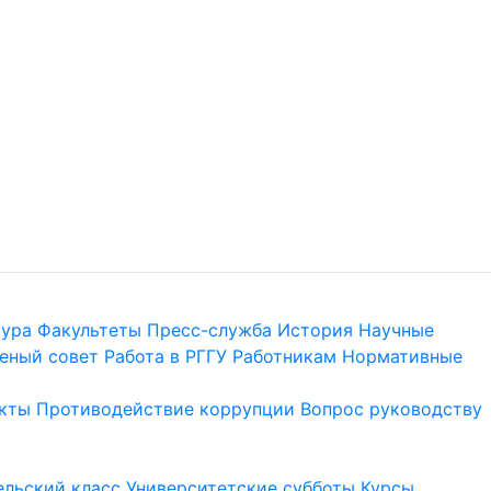
тура
Факультеты
Пресс-служба
История
Научные
еный совет
Работа в РГГУ
Работникам
Нормативные
кты
Противодействие коррупции
Вопрос руководству
льский класс
Университетские субботы
Курсы