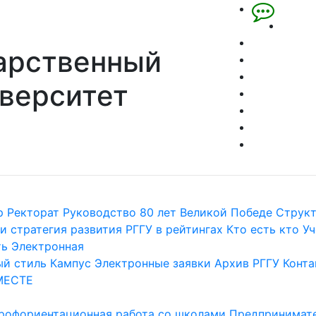
арственный
верситет
р
Ректорат
Руководство
80 лет Великой Победе
Струк
и стратегия развития
РГГУ в рейтингах
Кто есть кто
Уч
ть
Электронная
й стиль
Кампус
Электронные заявки
Архив РГГУ
Конта
МЕСТЕ
рофориентационная работа со школами
Предпринимате