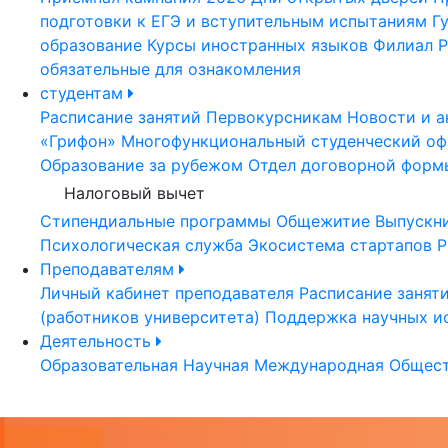
подготовки к ЕГЭ и вступительным испытаниям
Г
образование
Курсы иностранных языков
Филиал Р
обязательные для ознакомления
студентам
Расписание занятий
Первокурсникам
Новости и а
«Грифон»
Многофункциональный студенческий оф
Образование за рубежом
Отдел договорной форм
Налоговый вычет
Стипендиальные программы
Общежитие
Выпускн
Психологическая служба
Экосистема стартапов Р
Преподавателям
Личный кабинет преподавателя
Расписание занят
(работников университета)
Поддержка научных и
Деятельность
Образовательная
Научная
Международная
Общест