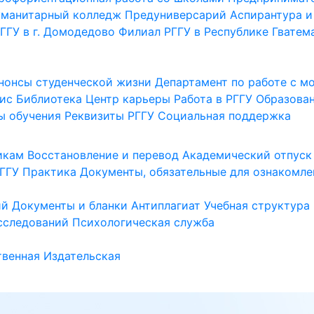
уманитарный колледж
Предуниверсарий
Аспирантура и
ГГУ в г. Домодедово
Филиал РГГУ в Республике Гватем
нонсы студенческой жизни
Департамент по работе с 
ис
Библиотека
Центр карьеры
Работа в РГГУ
Образова
ы обучения
Реквизиты РГГУ
Социальная поддержка
икам
Восстановление и перевод
Академический отпуск
ГГУ
Практика
Документы, обязательные для ознакомле
ий
Документы и бланки
Антиплагиат
Учебная структура
сследований
Психологическая служба
венная
Издательская