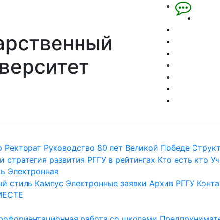
арственный
верситет
р
Ректорат
Руководство
80 лет Великой Победе
Струк
и стратегия развития
РГГУ в рейтингах
Кто есть кто
Уч
ть
Электронная
й стиль
Кампус
Электронные заявки
Архив РГГУ
Конта
МЕСТЕ
рофориентационная работа со школами
Предпринимате