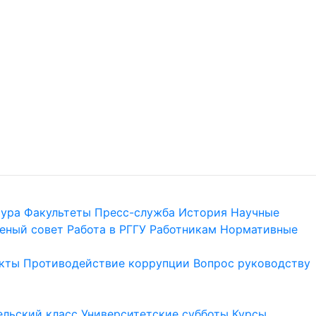
тура
Факультеты
Пресс-служба
История
Научные
еный совет
Работа в РГГУ
Работникам
Нормативные
кты
Противодействие коррупции
Вопрос руководству
льский класс
Университетские субботы
Курсы