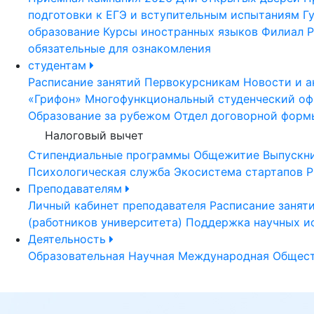
подготовки к ЕГЭ и вступительным испытаниям
Г
образование
Курсы иностранных языков
Филиал Р
обязательные для ознакомления
студентам
Расписание занятий
Первокурсникам
Новости и а
«Грифон»
Многофункциональный студенческий оф
Образование за рубежом
Отдел договорной форм
Налоговый вычет
Стипендиальные программы
Общежитие
Выпускн
Психологическая служба
Экосистема стартапов Р
Преподавателям
Личный кабинет преподавателя
Расписание занят
(работников университета)
Поддержка научных и
Деятельность
Образовательная
Научная
Международная
Общест