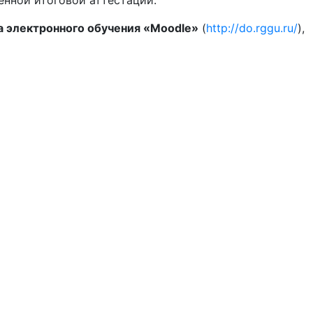
нной итоговой аттестации.
а электронного обучения «Moodle»
(
http://do.rggu.ru/
),