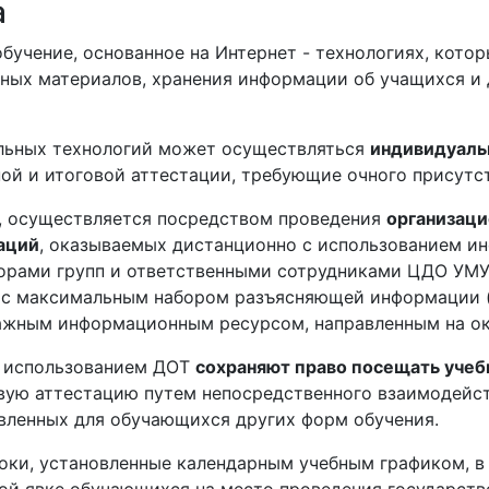
а
бучение, основанное на Интернет - технологиях, кото
ных материалов, хранения информации об учащихся и 
ельных технологий может осуществляться
индивидуаль
ой и итоговой аттестации, требующие очного присутс
 осуществляется посредством проведения
организац
аций
, оказываемых дистанционно с использованием 
аторами групп и ответственными сотрудниками ЦДО УМ
 с максимальным набором разъясняющей информации (
 важным информационным ресурсом, направленным на 
с использованием ДОТ
сохраняют право посещать учеб
вую аттестацию путем непосредственного взаимодейст
овленных для обучающихся других форм обучения.
роки, установленные календарным учебным графиком, 