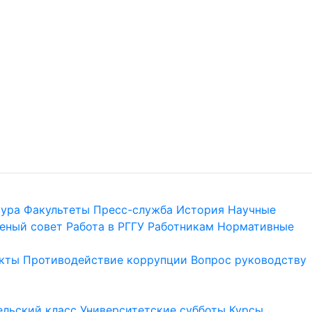
тура
Факультеты
Пресс-служба
История
Научные
еный совет
Работа в РГГУ
Работникам
Нормативные
кты
Противодействие коррупции
Вопрос руководству
льский класс
Университетские субботы
Курсы