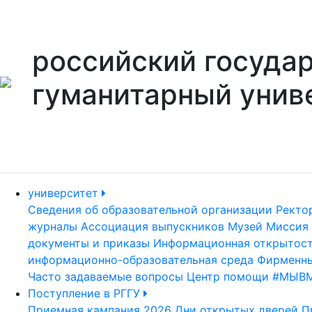
российский госуда
гуманитарный унив
университет
Сведения об образовательной организации
Ректо
журналы
Ассоциация выпускников
Музей
Миссия 
документы и приказы
Информационная открытос
информационно-образовательная среда
Фирменны
Часто задаваемые вопросы
Центр помощи #МЫВ
Поступление в РГГУ
Приемная кампания 2026
Дни открытых дверей
П