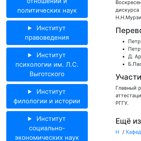
отношений и
Воскресен
политических наук
дискурса 
Н.Н.Мурзи
Институт
Перев
правоведения
Петр 
Петр
Институт
Д. А
психологии им. Л.С.
Б.Па
Выготского
Участи
Главный р
Институт
аттестаци
филологии и истории
РГГУ.
Институт
Ещё из
социально-
Н
/
Кафед
экономических наук