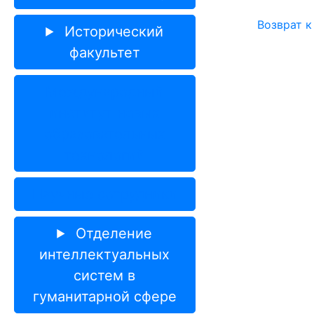
Возврат к
Исторический
факультет
Международный
институт новых
образовательных
технологий
Научные сотрудники
Отделение
интеллектуальных
систем в
гуманитарной сфере