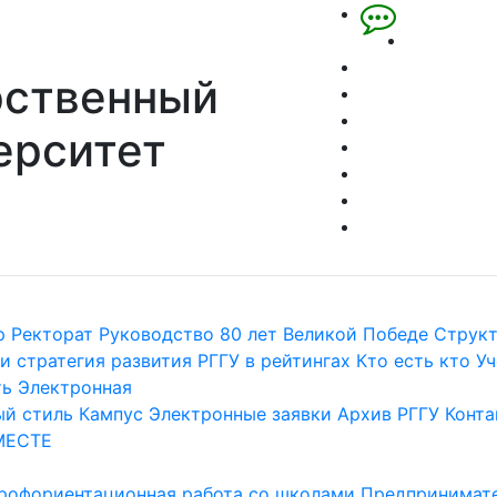
рственный
ерситет
р
Ректорат
Руководство
80 лет Великой Победе
Струк
и стратегия развития
РГГУ в рейтингах
Кто есть кто
Уч
ть
Электронная
й стиль
Кампус
Электронные заявки
Архив РГГУ
Конта
МЕСТЕ
рофориентационная работа со школами
Предпринимате