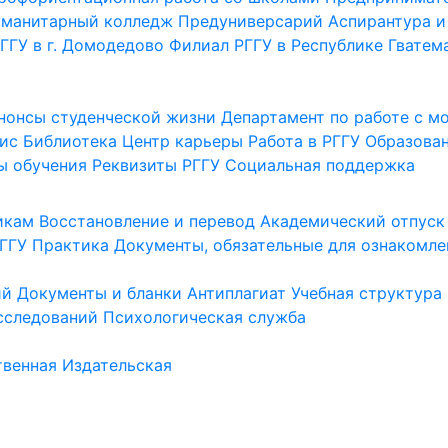
уманитарный колледж
Предуниверсарий
Аспирантура и
ГГУ в г. Домодедово
Филиал РГГУ в Республике Гватем
нонсы студенческой жизни
Департамент по работе с 
ис
Библиотека
Центр карьеры
Работа в РГГУ
Образова
ы обучения
Реквизиты РГГУ
Социальная поддержка
икам
Восстановление и перевод
Академический отпуск
ГГУ
Практика
Документы, обязательные для ознакомле
ий
Документы и бланки
Антиплагиат
Учебная структура
сследований
Психологическая служба
венная
Издательская