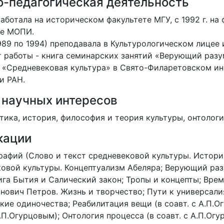
-педагогическая деятельность
 работала на историческом факультете МГУ, с 1992 г. 
те МОПИ.
1989 по 1994) преподавала в Культурологическом лице
т работы - книга семинарских занятий «Верующий разум
 «Средневековая культура» в Свято-Филаретовском инс
и РАН.
 научных интересов
ика, история, философия и теория культуры, онтологи
кации
рафий (Слово и текст средневековой культуры. История
ковой культуры. Концептуализм Абеляра; Верующий ра
ига Бытия и Салический закон; Тропы и концепты; Врем
нович Петров. Жизнь и творчество; Пути к универсалиям
ие одиночества; Реабилитация вещи (в соавт. с А.П.О
А.П.Огурцовым); Онтология процесса (в соавт. с А.П.Ог