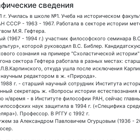
афические сведения
41 г. Училась в школе №1. Учеба на историческом факуль
Н СССР - 1963 - 1967. Работала в секторе истории ме
вом М.Я. Гефтера.
й (1967 - 1994 г.) участник философского семинара В.
ультур», которой руководил В.С. Библер. Кандидатск
ового сознания на примере "Схоластической истории" 
гона сектора Гефтера работала в разных местах: стар
Л.В.Карпинского, откуда ушла после исключения Карпи
 научным редактором в ж. «Природа».
 1988 г. - старший научный сотрудник Института исто
нный секретарь ж. «Вопросы истории естествознания 
 по н/время - в Институте философии РАН, сейчас глав
илософских наук защитила в 1994 г. («Специфика сре
ляра»). Профессор. В РГГУ с 1992 г.
жем за Александром Павловичем Огурцовым (1936 - 20
юсер.