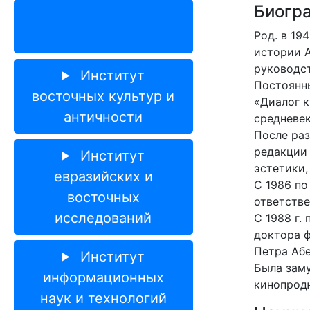
Биогр
Гуманитарный
колледж
Род. в 19
истории А
руководст
Институт
Постоянны
восточных культур и
«Диалог к
античности
средневек
После раз
редакции 
Институт
эстетики,
евразийских и
С 1986 по
восточных
ответстве
исследований
С 1988 г.
доктора ф
Петра Абе
Институт
Была заму
информационных
кинопрод
наук и технологий