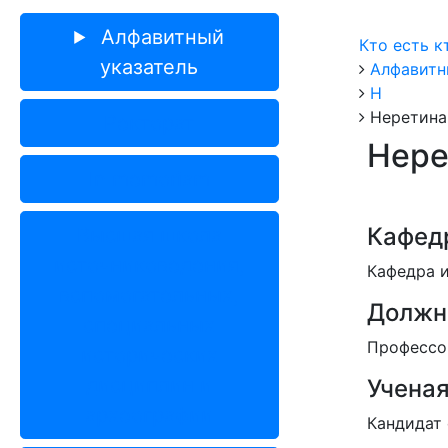
Алфавитный
Кто есть к
указатель
Алфавитн
Н
Неретина
Ректорат
Нере
In memoriam
Кафед
Высшая школа
источниковедения,
Кафедра 
вспомогательных,
Должн
специальных
Профессо
исторических
дисциплин и
Ученая
археографии
Кандидат 