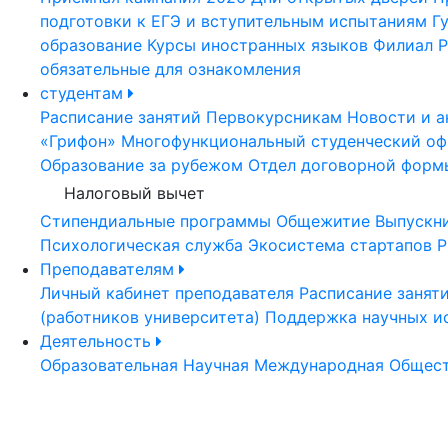
подготовки к ЕГЭ и вступительным испытаниям
Г
образование
Курсы иностранных языков
Филиал Р
обязательные для ознакомления
студентам
Расписание занятий
Первокурсникам
Новости и а
«Грифон»
Многофункциональный студенческий оф
Образование за рубежом
Отдел договорной форм
Налоговый вычет
Стипендиальные программы
Общежитие
Выпускн
Психологическая служба
Экосистема стартапов Р
Преподавателям
Личный кабинет преподавателя
Расписание занят
(работников университета)
Поддержка научных и
Деятельность
Образовательная
Научная
Международная
Общест