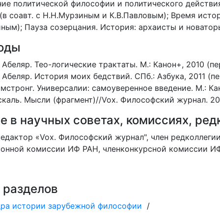
ие политической философии и политического действия.
(в соавт. с Н.Н.Мурзиным и К.В.Павловым); Время истор
ным); Пауза созерцания. История: архаисты и новаторы
оды
Абеляр. Тео-логические трактаты. М.: Канон+, 2010 (пер
 Абеляр. История моих бедствий. СПб.: Азбука, 2011 (пе
рмстронг. Универсалии: самоуверенное введение. М.: Кан
скаль. Мысли (фрагмент)//Vox. Философский журнал. 201
е в научных советах, комиссиях, ред
едактор «Vox. Философский журнал", член редколлегии
онной комиссии ИФ РАН, членконкурсной комиссии ИФ 
 разделов
ра истории зарубежной философии
/