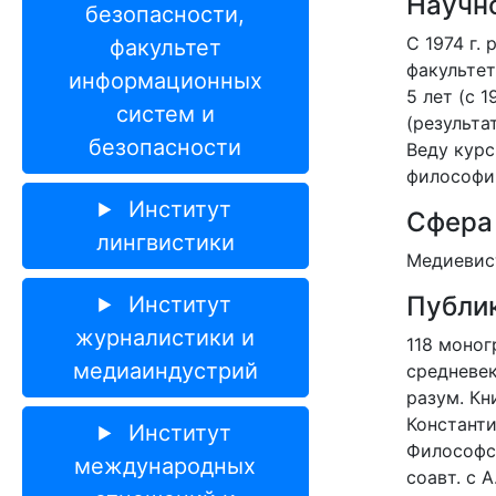
Научно
безопасности,
С 1974 г.
факультет
факульте
информационных
5 лет (с 
систем и
(результа
безопасности
Веду курс
философи
Институт
Сфера
лингвистики
Медиевист
Публи
Институт
журналистики и
118 моног
медиаиндустрий
средневе
разум. Кн
Константи
Институт
Философск
международных
соавт. с 