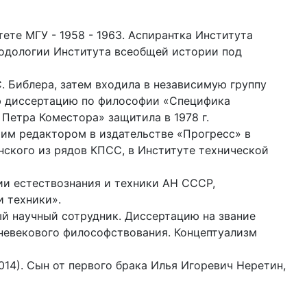
тете МГУ - 1958 - 1963. Аспирантка Института
тодологии Института всеобщей истории под
С. Библера, затем входила в независимую группу
ую диссертацию по философии «Специфика
Петра Коместора» защитила в 1978 г.
шим редактором в издательстве «Прогресс» в
нского из рядов КПСС, в Институте технической
рии естествознания и техники АН СССР,
и техники».
ный научный сотрудник. Диссертацию на звание
дневекового философствования. Концептуализм
14). Сын от первого брака Илья Игоревич Неретин,