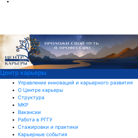
Центр карьеры
Управление инноваций и карьерного развития
О Центре карьеры
Структура
МКР
Вакансии
Работа в РГГУ
Стажировки и практики
Карьерные события