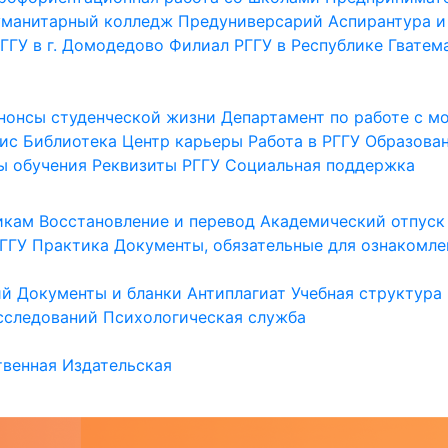
уманитарный колледж
Предуниверсарий
Аспирантура и
ГГУ в г. Домодедово
Филиал РГГУ в Республике Гватем
нонсы студенческой жизни
Департамент по работе с 
ис
Библиотека
Центр карьеры
Работа в РГГУ
Образова
ы обучения
Реквизиты РГГУ
Социальная поддержка
икам
Восстановление и перевод
Академический отпуск
ГГУ
Практика
Документы, обязательные для ознакомле
ий
Документы и бланки
Антиплагиат
Учебная структура
сследований
Психологическая служба
венная
Издательская