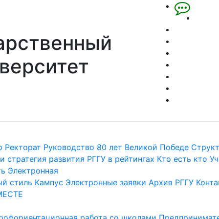
арственный
верситет
р
Ректорат
Руководство
80 лет Великой Победе
Струк
и стратегия развития
РГГУ в рейтингах
Кто есть кто
Уч
ть
Электронная
й стиль
Кампус
Электронные заявки
Архив РГГУ
Конта
МЕСТЕ
рофориентационная работа со школами
Предпринимате