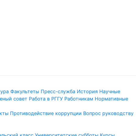
тура
Факультеты
Пресс-служба
История
Научные
еный совет
Работа в РГГУ
Работникам
Нормативные
кты
Противодействие коррупции
Вопрос руководству
льский класс
Университетские субботы
Курсы