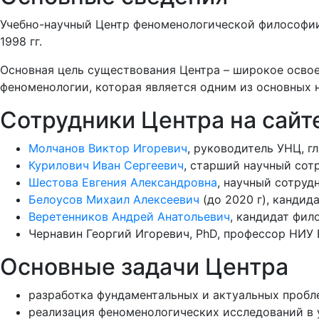
Учебно-научный Центр феноменологической философии 
1998 гг.
Основная цель существования Центра – широкое освое
феноменологии, которая является одним из основных
Сотрудники Центра на сайт
Молчанов Виктор Игоревич
, руководитель УНЦ, г
Курилович Иван Сергеевич
, старший научный сот
Шестова Евгения Александровна
, научный сотруд
Белоусов Михаил Алексеевич
(до 2020 г), кандид
Веретенников Андрей Анатольевич
, кандидат фил
Чернавин Георгий Игоревич, PhD, профессор НИУ 
Основные задачи Центра
разработка фундаментальных и актуальных пробл
реализация феноменологических исследований в 