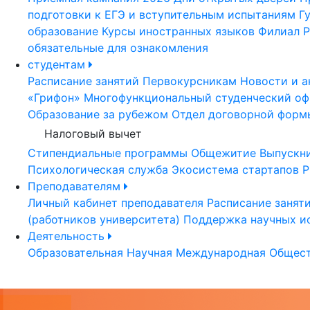
подготовки к ЕГЭ и вступительным испытаниям
Г
образование
Курсы иностранных языков
Филиал Р
обязательные для ознакомления
студентам
Расписание занятий
Первокурсникам
Новости и а
«Грифон»
Многофункциональный студенческий оф
Образование за рубежом
Отдел договорной форм
Налоговый вычет
Стипендиальные программы
Общежитие
Выпускн
Психологическая служба
Экосистема стартапов Р
Преподавателям
Личный кабинет преподавателя
Расписание занят
(работников университета)
Поддержка научных и
Деятельность
Образовательная
Научная
Международная
Общест