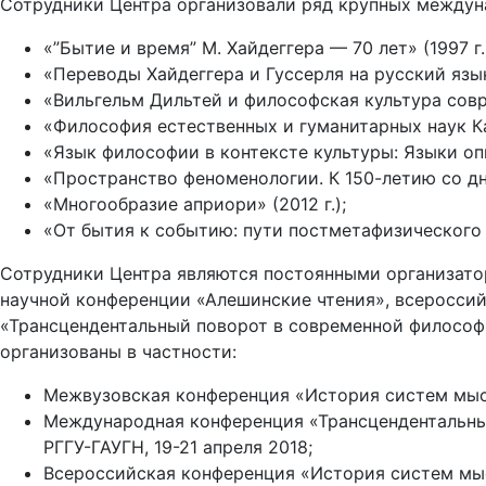
Сотрудники Центра организовали ряд крупных междун
«”Бытие и время” М. Хайдеггера — 70 лет» (1997 г.
«Переводы Хайдеггера и Гуссерля на русский язык»
«Вильгельм Дильтей и философская культура совре
«Философия естественных и гуманитарных наук Ка
«Язык философии в контексте культуры: Языки опи
«Пространство феноменологии. К 150-летию со дн
«Многообразие априори» (2012 г.);
«От бытия к событию: пути постметафизического 
Сотрудники Центра являются постоянными организато
научной конференции «Алешинские чтения», всеросси
«Трансцендентальный поворот в современной философи
организованы в частности:
Межвузовская конференция «История систем мысли
Международная конференция «Трансцендентальный
РГГУ-ГАУГН, 19-21 апреля 2018;
Всероссийская конференция «История систем мысл