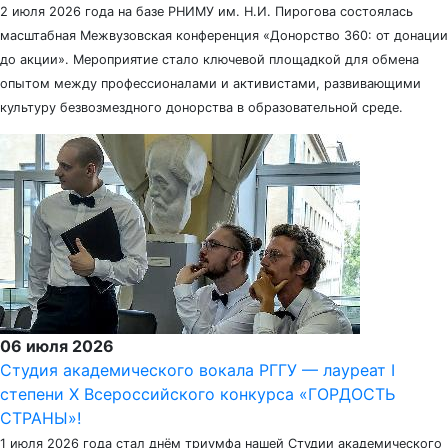
2 июля 2026 года на базе РНИМУ им. Н.И. Пирогова состоялась
масштабная Межвузовская конференция «Донорство 360: от донации
до акции». Мероприятие стало ключевой площадкой для обмена
опытом между профессионалами и активистами, развивающими
культуру безвозмездного донорства в образовательной среде.
06 июля 2026
Студия академического вокала РГГУ — лауреат I
степени X Всероссийского конкурса «ГОРДОСТЬ
СТРАНЫ»!
1 июля 2026 года стал днём триумфа нашей Студии академического